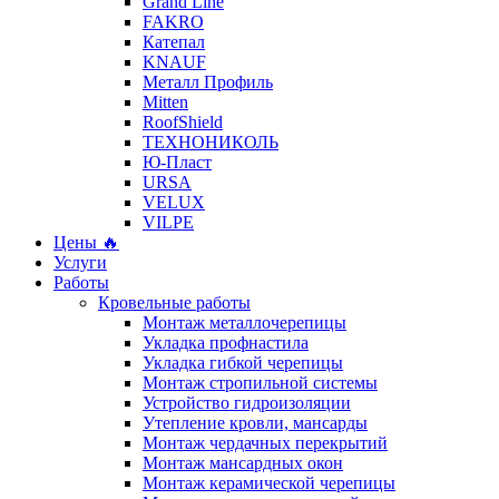
Grand Line
FAKRO
Катепал
KNAUF
Металл Профиль
Mitten
RoofShield
ТЕХНОНИКОЛЬ
Ю-Пласт
URSA
VELUX
VILPE
Цены 🔥
Услуги
Работы
Кровельные работы
Монтаж металлочерепицы
Укладка профнастила
Укладка гибкой черепицы
Монтаж стропильной системы
Устройство гидроизоляции
Утепление кровли, мансарды
Монтаж чердачных перекрытий
Монтаж мансардных окон
Монтаж керамической черепицы