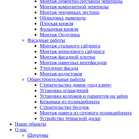
Монтаж цементно-песчаной черепицы
Монтаж композитной черепицы
Монтаж чердачных лестниц
Облицовка дымохода
Плоская кровля
Фальцевая кровля
Монтаж Ондулина
Фасадные работы
Монтаж стального сайдинга
Монтаж винилового сайдинга
Монтаж фасадной плитки
Монтаж навесных вентфасадов
Утепление фасада
Монтаж водостоков
Общестроительные работы
Строительство домов «под ключ»
Установка ограждений
Установка колпаков и парапетов на забор
Козырьки из поликарбоната
Строительство беседок
Монтаж навеса из сотового поликарбоната
Устройство террасной доски
Наши объекты
О нас
Шоурумы