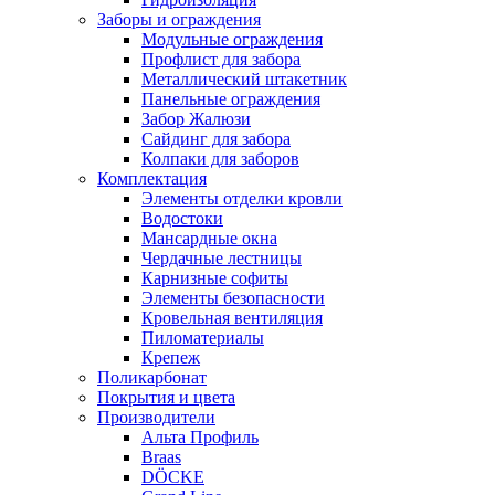
Заборы и ограждения
Модульные ограждения
Профлист для забора
Металлический штакетник
Панельные ограждения
Забор Жалюзи
Сайдинг для забора
Колпаки для заборов
Комплектация
Элементы отделки кровли
Водостоки
Мансардные окна
Чердачные лестницы
Карнизные софиты
Элементы безопасности
Кровельная вентиляция
Пиломатериалы
Крепеж
Поликарбонат
Покрытия и цвета
Производители
Альта Профиль
Braas
DÖCKE