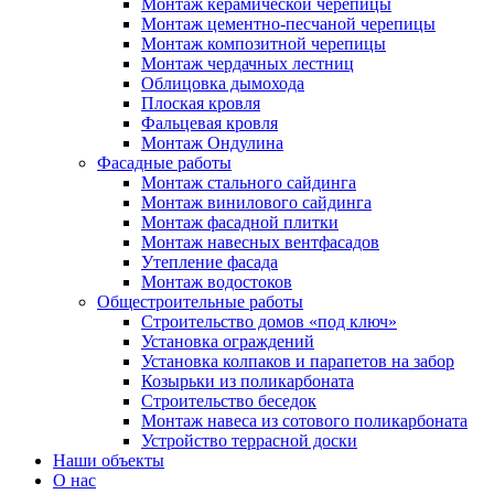
Монтаж керамической черепицы
Монтаж цементно-песчаной черепицы
Монтаж композитной черепицы
Монтаж чердачных лестниц
Облицовка дымохода
Плоская кровля
Фальцевая кровля
Монтаж Ондулина
Фасадные работы
Монтаж стального сайдинга
Монтаж винилового сайдинга
Монтаж фасадной плитки
Монтаж навесных вентфасадов
Утепление фасада
Монтаж водостоков
Общестроительные работы
Строительство домов «под ключ»
Установка ограждений
Установка колпаков и парапетов на забор
Козырьки из поликарбоната
Строительство беседок
Монтаж навеса из сотового поликарбоната
Устройство террасной доски
Наши объекты
О нас