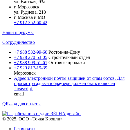
ул.
Вятская, 93а
г.
Морозовск
ул.
Руднева, 218
г.
Москва и МО
+7 912 352-60-42
Наши шоурумы
Сотрудничество
+7 988 532-99-60
Ростов-на-Дону
+7 928 270-53-05
Строительный отдел
+7 988 999-51-61
Оптовые продажи
+7 929 817-19-39
Морозовск
Адрес электронной почты защищен от спам-ботов. Для
просмотра адреса в браузере должен быть включен
Javascript.
email
QR-код для оплаты
© 2025, ООО «Точка Кровли»
Реквизиты