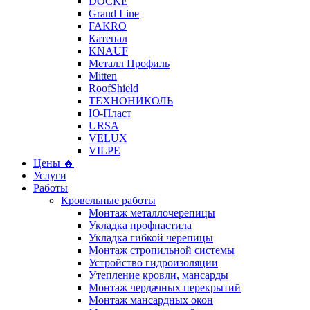
DÖCKE
Grand Line
FAKRO
Катепал
KNAUF
Металл Профиль
Mitten
RoofShield
ТЕХНОНИКОЛЬ
Ю-Пласт
URSA
VELUX
VILPE
Цены 🔥
Услуги
Работы
Кровельные работы
Монтаж металлочерепицы
Укладка профнастила
Укладка гибкой черепицы
Монтаж стропильной системы
Устройство гидроизоляции
Утепление кровли, мансарды
Монтаж чердачных перекрытий
Монтаж мансардных окон